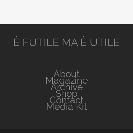
È FUTILE MA È UTILE
About
Magazine
Archive
Shop
Contact
Media Kit