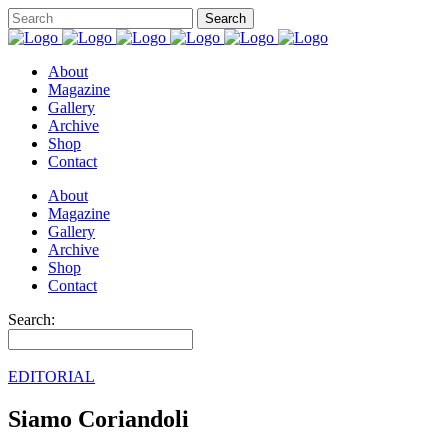
About
Magazine
Gallery
Archive
Shop
Contact
About
Magazine
Gallery
Archive
Shop
Contact
Search:
EDITORIAL
Siamo Coriandoli