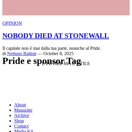
OPINION
NOBODY DIED AT STONEWALL
Il capitale non è mai dalla tua parte, neanche al Pride.
di
Nettuno Battisti
— October 8, 2025
Pride e sponsor Tag
È FUTILE MA È UTILE
About
Magazine
Archive
Shop
Contact
Media Kit