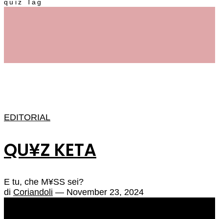
quiz Tag
EDITORIAL
QU¥Z KETA
E tu, che M¥SS sei?
di
Coriandoli
— November 23, 2024