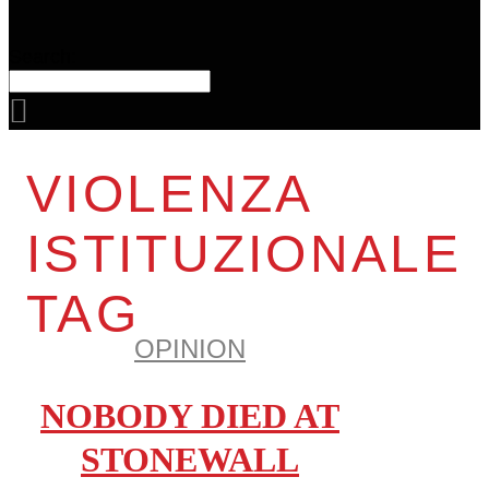
Search:
VIOLENZA
ISTITUZIONALE
TAG
OPINION
NOBODY DIED AT
STONEWALL