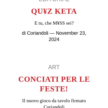
QU¥Z KETA
E tu, che M¥SS sei?
di
Coriandoli
— November 23,
2024
ART
CONCIATI PER LE
FESTE!
Il nuovo gioco da tavolo firmato
Coriandoli