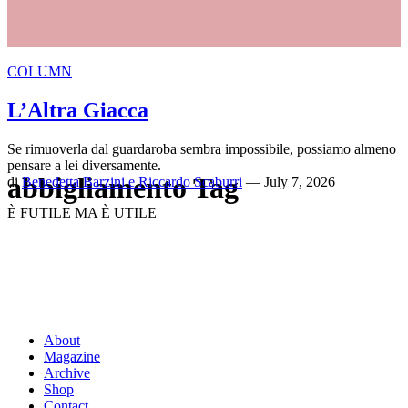
COLUMN
L’Altra Giacca
Se rimuoverla dal guardaroba sembra impossibile, possiamo almeno
pensare a lei diversamente.
abbigliamento Tag
di
Benedetta Barzini e Riccardo Scaburri
— July 7, 2026
È FUTILE MA È UTILE
About
Magazine
Archive
Shop
Contact