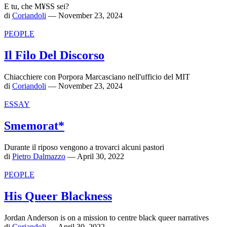
E tu, che M¥SS sei?
di
Coriandoli
— November 23, 2024
PEOPLE
Il Filo Del Discorso
Chiacchiere con Porpora Marcasciano nell'ufficio del MIT
di
Coriandoli
— November 23, 2024
ESSAY
Smemorat*
Durante il riposo vengono a trovarci alcuni pastori
di
Pietro Dalmazzo
— April 30, 2022
PEOPLE
His Queer Blackness
Jordan Anderson is on a mission to centre black queer narratives
di
Coriandoli
— April 30, 2022