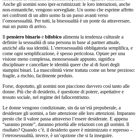
Anche gli uomini sono iper-scrutinizzati: le loro interazioni, anche
non-romantiche, vengono sorvegliate. Un uomo che esprime affetto
nei confronti di un altro uomo fa un passo avanti verso
l’omosessualità. Per tutti, la bisessualità è un ponte da attraversare,
mai un punto di arrivo.
Il
pensiero binario
e
bifobico
alimenta la tendenza culturale a
definire la sessualità di una persona in base al partner attuale,
anziché alla sua identità. L’eterosessualità obbligatoria semplifica, e
come ogni semplificazione, è spesso pericolosa. Optare per una
visione meno complessa, monosessuale appunto, significa
disciplinare e cancellare le identità queer che al di fuori degli
stampini binari. La mascolinità viene trattata come un bene prezioso:
fragile, a rischio, facilmente perduto.
Forse, dopotutto, gli uomini non piacciono davvero così tanto alle
donne. Più che di desiderio, è questione di potere, aspettative e
tessuto sociale, nel regime del fallocentrismo.
Le donne vengono condizionate, sin da un’età prepuberale, a
desiderare gli uomini, a fare attenzione alle loro attenzioni. Imparano
presto che il valore passa attraverso l’essere desiderate. E appena
“saranno pronte”, daranno priorità alle relazioni con gli uomini. Il
risultato? Quando c’è, il desiderio queer è minimizzato e represso –
l’eterosessualità, invece, è un’opzione che si fa inseguire.