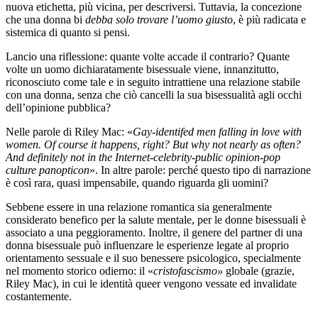
nuova etichetta, più vicina, per descriversi. Tuttavia, la concezione
che una donna bi
debba solo trovare l’uomo giusto
, è più radicata e
sistemica di quanto si pensi.
Lancio una riflessione: quante volte accade il contrario? Quante
volte un uomo dichiaratamente bisessuale viene, innanzitutto,
riconosciuto come tale e in seguito intrattiene una relazione stabile
con una donna, senza che ciò cancelli la sua bisessualità agli occhi
dell’opinione pubblica?
Nelle parole di Riley Mac: «
Gay-identifed men falling in love with
women. Of course it happens, right? But why not nearly as often?
And definitely not in the Internet-celebrity-public opinion-pop
culture panopticon
». In altre parole: perché questo tipo di narrazione
è così rara, quasi impensabile, quando riguarda gli uomini?
Sebbene essere in una relazione romantica sia generalmente
considerato benefico per la salute mentale, per le donne bisessuali è
associato a una peggioramento. Inoltre, il genere del partner di una
donna bisessuale può influenzare le esperienze legate al proprio
orientamento sessuale e il suo benessere psicologico, specialmente
nel momento storico odierno: il «
cristofascismo»
globale (grazie,
Riley Mac), in cui le identità queer vengono vessate ed invalidate
costantemente.