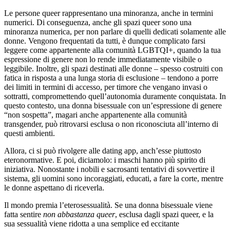
Le persone queer rappresentano una minoranza, anche in termini
numerici. Di conseguenza, anche gli spazi queer sono una
minoranza numerica, per non parlare di quelli dedicati solamente alle
donne. Vengono frequentati da tutti, è dunque complicato farsi
leggere come appartenente alla comunità LGBTQI+, quando la tua
espressione di genere non lo rende immediatamente visibile o
leggibile. Inoltre, gli spazi destinati alle donne – spesso costruiti con
fatica in risposta a una lunga storia di esclusione – tendono a porre
dei limiti in termini di accesso, per timore che vengano invasi o
sottratti, compromettendo quell’autonomia duramente conquistata. In
questo contesto, una donna bisessuale con un’espressione di genere
“non sospetta”, magari anche appartenente alla comunità
transgender, può ritrovarsi esclusa o non riconosciuta all’interno di
questi ambienti.
Allora, ci si può rivolgere alle dating app, anch’esse piuttosto
eteronormative. E poi, diciamolo: i maschi hanno più spirito di
iniziativa. Nonostante i nobili e sacrosanti tentativi di sovvertire il
sistema, gli uomini sono incoraggiati, educati, a fare la corte, mentre
le donne aspettano di riceverla.
Il mondo premia l’eterosessualità. Se una donna bisessuale viene
fatta sentire
non abbastanza queer
, esclusa dagli spazi queer, e la
sua sessualità viene ridotta a una semplice ed eccitante