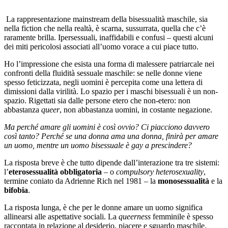
La rappresentazione mainstream della bisessualità maschile, sia
nella fiction che nella realtà, è scarna, sussurrata, quella che c’è
raramente brilla. Ipersessuali, inaffidabili e confusi – questi alcuni
dei miti pericolosi associati all’uomo vorace a cui piace tutto.
Ho l’impressione che esista una forma di malessere patriarcale nei
confronti della fluidità sessuale maschile: se nelle donne viene
spesso feticizzata, negli uomini è percepita come una lettera di
dimissioni dalla virilità. Lo spazio per i maschi bisessuali è un non-
spazio. Rigettati sia dalle persone etero che non-etero: non
abbastanza
queer
, non abbastanza uomini, in costante negazione.
Ma perché amare gli uomini è così ovvio? Ci piacciono davvero
così tanto? Perché se una donna ama una donna, finirà per amare
un uomo, mentre un uomo bisessuale è gay a prescindere?
La risposta breve è che tutto dipende dall’interazione tra tre sistemi:
l’
eterosessualità obbligatoria
– o
compulsory heterosexuality
,
termine coniato da Adrienne Rich nel 1981 – la
monosessualità
e la
bifobia
.
La risposta lunga, è che per le donne amare un uomo significa
allinearsi alle aspettative sociali. La
queerness
femminile è spesso
raccontata in relazione al desiderio, piacere e sguardo maschile.