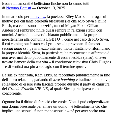
Essere innamorati è bellissimo finché non lo sanno tutti
di
Nettuno Battisti
— October 13, 2025
In un articolo per
Interview
, la poetessa Riley Mac si interroga sul
motivo per cui tante celebrità bisessuali (lei cita JoJo Siwa e Billie
Eilish, ma ce ne sono a bizzeffe, tra cui Megan Fox e Gillian
Anderson) sembrano finire quasi sempre in relazioni stabili con
uomini. Anche dopo aver dichiarato pubblicamente la propria
appartenenza alla comunità LGBTQ+, come nel caso di JoJo Siwa,
il cui coming out è stato così grottesco da provocare il famoso
second hand cringe
in mezzo internet, molte ritrattano o riformulano
la propria identità. Siwa, in particolare, ha recentemente affermato di
non aver mai detto pubblicamente di essere lesbica (falso), di aver
trovato l’amore della sua vita – il conduttore televisivo Chris Hughes
– e di sentirsi ora più a suo agio con il termine
queer
.
La sua ex fidanzata, Kath Ebbs, ha raccontato pubblicamente la fine
della loro relazione, parlando di
love bombing
e tradimento emotivo,
spiegando di essere stata lasciata proprio durante il party di chiusura
del
Grande Fratello VIP UK
, al quale Siwa partecipava come
concorrente.
Ognuno ha il diritto di fare ciò che vuole. Non si può colpevolizzare
una donna bisessuale per amare un uomo – è letteralmente ciò che
implica una sessualità non monosessuale – né per aver scelto una