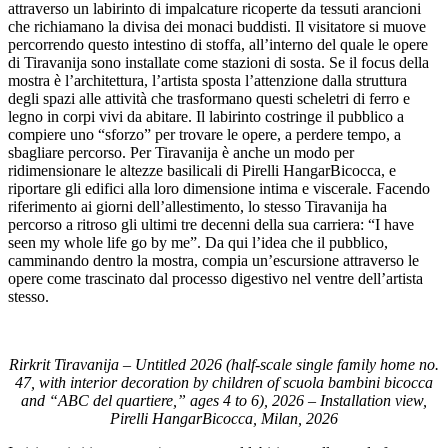
attraverso un labirinto di impalcature ricoperte da tessuti arancioni
che richiamano la divisa dei monaci buddisti. Il visitatore si muove
percorrendo questo intestino di stoffa, all’interno del quale le opere
di Tiravanija sono installate come stazioni di sosta. Se il focus della
mostra è l’architettura, l’artista sposta l’attenzione dalla struttura
degli spazi alle attività che trasformano questi scheletri di ferro e
legno in corpi vivi da abitare. Il labirinto costringe il pubblico a
compiere uno “sforzo” per trovare le opere, a perdere tempo, a
sbagliare percorso. Per Tiravanija è anche un modo per
ridimensionare le altezze basilicali di Pirelli HangarBicocca, e
riportare gli edifici alla loro dimensione intima e viscerale. Facendo
riferimento ai giorni dell’allestimento, lo stesso Tiravanija ha
percorso a ritroso gli ultimi tre decenni della sua carriera: “I have
seen my whole life go by me”. Da qui l’idea che il pubblico,
camminando dentro la mostra, compia un’escursione attraverso le
opere come trascinato dal processo digestivo nel ventre dell’artista
stesso.
Rirkrit Tiravanija – Untitled 2026 (half-scale single family home no.
47, with interior decoration by children of scuola bambini bicocca
and “ABC del quartiere,” ages 4 to 6), 2026 – Installation view,
Pirelli HangarBicocca, Milan, 2026