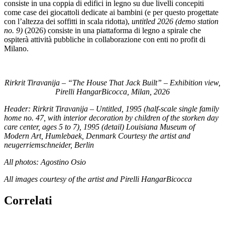
consiste in una coppia di edifici in legno su due livelli concepiti
come case dei giocattoli dedicate ai bambini (e per questo progettate
con l’altezza dei soffitti in scala ridotta),
untitled 2026 (demo station
no. 9)
(2026) consiste in una piattaforma di legno a spirale che
ospiterà attività pubbliche in collaborazione con enti no profit di
Milano.
Rirkrit Tiravanija – “The House That Jack Built” – Exhibition view,
Pirelli HangarBicocca, Milan, 2026
Header: Rirkrit Tiravanija – Untitled, 1995 (half-scale single family
home no. 47, with interior decoration by children of the storken day
care center, ages 5 to 7), 1995 (detail) Louisiana Museum of
Modern Art, Humlebaek, Denmark Courtesy the artist and
neugerriemschneider, Berlin
All photos: Agostino Osio
All images courtesy of the artist and Pirelli HangarBicocca
Correlati