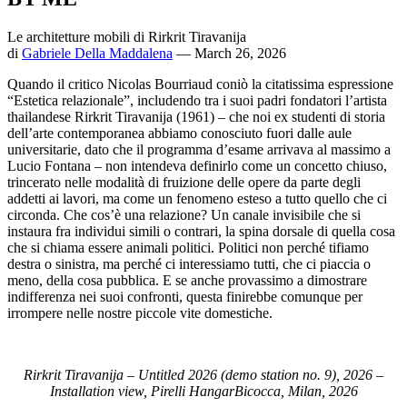
Le architetture mobili di Rirkrit Tiravanija
di
Gabriele Della Maddalena
— March 26, 2026
Quando il critico Nicolas Bourriaud coniò la citatissima espressione
“Estetica relazionale”, includendo tra i suoi padri fondatori l’artista
thailandese Rirkrit Tiravanija (1961) – che noi ex studenti di storia
dell’arte contemporanea abbiamo conosciuto fuori dalle aule
universitarie, dato che il programma d’esame arrivava al massimo a
Lucio Fontana – non intendeva definirlo come un concetto chiuso,
trincerato nelle modalità di fruizione delle opere da parte degli
addetti ai lavori, ma come un fenomeno esteso a tutto quello che ci
circonda. Che cos’è una relazione? Un canale invisibile che si
instaura fra individui simili o contrari, la spina dorsale di quella cosa
che si chiama essere animali politici. Politici non perché tifiamo
destra o sinistra, ma perché ci interessiamo tutti, che ci piaccia o
meno, della cosa pubblica. E se anche provassimo a dimostrare
indifferenza nei suoi confronti, questa finirebbe comunque per
irrompere nelle nostre piccole vite domestiche.
Rirkrit Tiravanija – Untitled 2026 (demo station no. 9), 2026 –
Installation view, Pirelli HangarBicocca, Milan, 2026