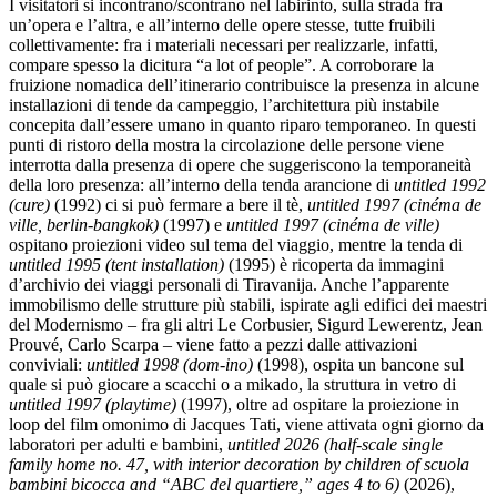
I visitatori si incontrano/scontrano nel labirinto, sulla strada fra
un’opera e l’altra, e all’interno delle opere stesse, tutte fruibili
collettivamente: fra i materiali necessari per realizzarle, infatti,
compare spesso la dicitura “a lot of people”. A corroborare la
fruizione nomadica dell’itinerario contribuisce la presenza in alcune
installazioni di tende da campeggio, l’architettura più instabile
concepita dall’essere umano in quanto riparo temporaneo. In questi
punti di ristoro della mostra la circolazione delle persone viene
interrotta dalla presenza di opere che suggeriscono la temporaneità
della loro presenza: all’interno della tenda arancione di
untitled 1992
(cure)
(1992) ci si può fermare a bere il tè,
untitled 1997 (cinéma de
ville, berlin-bangkok)
(1997) e
untitled 1997 (cinéma de ville)
ospitano proiezioni video sul tema del viaggio, mentre la tenda di
untitled 1995 (tent installation)
(1995) è ricoperta da immagini
d’archivio dei viaggi personali di Tiravanija. Anche l’apparente
immobilismo delle strutture più stabili, ispirate agli edifici dei maestri
del Modernismo – fra gli altri Le Corbusier, Sigurd Lewerentz, Jean
Prouvé, Carlo Scarpa – viene fatto a pezzi dalle attivazioni
conviviali:
untitled 1998 (dom-ino)
(1998), ospita un bancone sul
quale si può giocare a scacchi o a mikado, la struttura in vetro di
untitled 1997 (playtime)
(1997), oltre ad ospitare la proiezione in
loop del film omonimo di Jacques Tati, viene attivata ogni giorno da
laboratori per adulti e bambini,
untitled 2026 (half-scale single
family home no. 47, with interior decoration by children of scuola
bambini bicocca and “ABC del quartiere,” ages 4 to 6)
(2026),