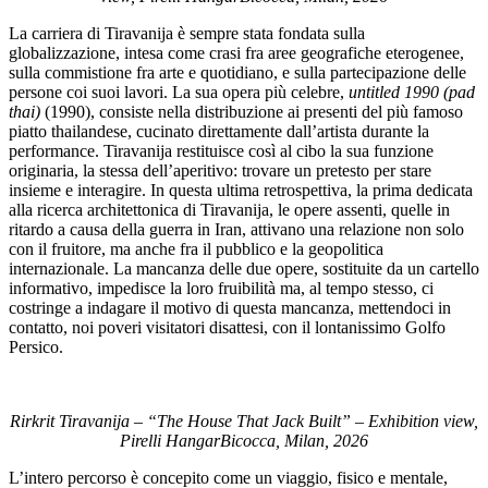
La carriera di Tiravanija è sempre stata fondata sulla
globalizzazione, intesa come crasi fra aree geografiche eterogenee,
sulla commistione fra arte e quotidiano, e sulla partecipazione delle
persone coi suoi lavori. La sua opera più celebre,
untitled 1990 (pad
thai)
(1990), consiste nella distribuzione ai presenti del più famoso
piatto thailandese, cucinato direttamente dall’artista durante la
performance. Tiravanija restituisce così al cibo la sua funzione
originaria, la stessa dell’aperitivo: trovare un pretesto per stare
insieme e interagire. In questa ultima retrospettiva, la prima dedicata
alla ricerca architettonica di Tiravanija, le opere assenti, quelle in
ritardo a causa della guerra in Iran, attivano una relazione non solo
con il fruitore, ma anche fra il pubblico e la geopolitica
internazionale. La mancanza delle due opere, sostituite da un cartello
informativo, impedisce la loro fruibilità ma, al tempo stesso, ci
costringe a indagare il motivo di questa mancanza, mettendoci in
contatto, noi poveri visitatori disattesi, con il lontanissimo Golfo
Persico.
Rirkrit Tiravanija – “The House That Jack Built” – Exhibition view,
Pirelli HangarBicocca, Milan, 2026
L’intero percorso è concepito come un viaggio, fisico e mentale,