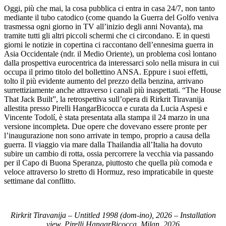
Oggi, più che mai, la cosa pubblica ci entra in casa 24/7, non tanto
mediante il tubo catodico (come quando la
Guerra del Golfo
veniva
trasmessa ogni giorno in TV all’inizio degli anni Novanta), ma
tramite tutti gli altri piccoli schermi che ci circondano. E in questi
giorni le notizie in copertina ci raccontano dell’ennesima guerra in
Asia Occidentale (ndr. il Medio Oriente), un problema così lontano
dalla prospettiva eurocentrica da interessarci solo nella misura in cui
occupa il primo titolo del bollettino ANSA. Eppure i suoi effetti,
tolto il più evidente aumento del prezzo della benzina, arrivano
surrettiziamente anche attraverso i canali più inaspettati. “The House
That Jack Built”, la retrospettiva sull’opera di Rirkrit Tiravanija
allestita presso Pirelli HangarBicocca e curata da Lucia Aspesi e
Vincente Todolí, è stata presentata alla stampa il 24 marzo in una
versione incompleta. Due opere che dovevano essere pronte per
l’inaugurazione non sono arrivate in tempo, proprio a causa della
guerra. Il viaggio via mare dalla Thailandia all’Italia ha dovuto
subire un cambio di rotta, ossia percorrere la vecchia via passando
per il Capo di Buona Speranza, piuttosto che quella più comoda e
veloce attraverso lo stretto di Hormuz, reso impraticabile in queste
settimane dal conflitto.
Rirkrit Tiravanija – Untitled 1998 (dom-ino), 2026 – Installation
view, Pirelli HangarBicocca, Milan, 2026