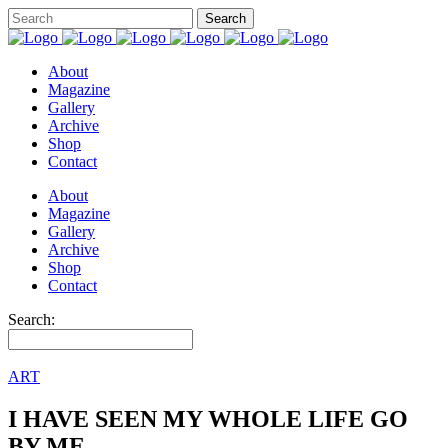
About
Magazine
Gallery
Archive
Shop
Contact
About
Magazine
Gallery
Archive
Shop
Contact
Search:
ART
I HAVE SEEN MY WHOLE LIFE GO
BY ME