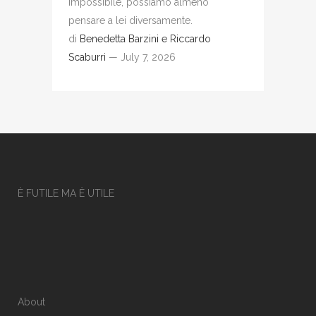
impossibile, possiamo almeno
pensare a lei diversamente.
di
Benedetta Barzini e Riccardo
Scaburri
— July 7, 2026
È FUTILE MA È UTILE
About