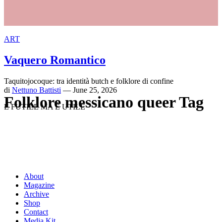
ART
Vaquero Romantico
Taquitojocoque: tra identità butch e folklore di confine
di
Nettuno Battisti
— June 25, 2026
Folklore messicano queer Tag
È FUTILE MA È UTILE
About
Magazine
Archive
Shop
Contact
Media Kit