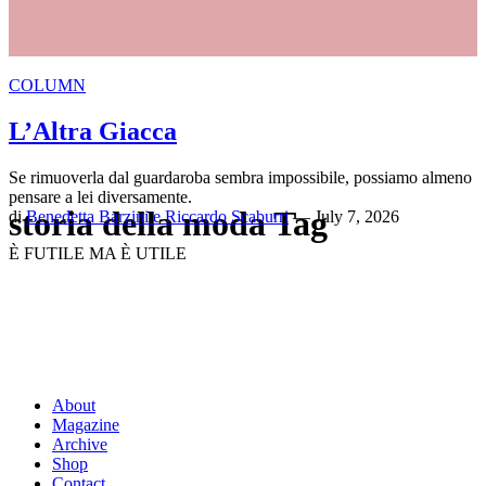
COLUMN
L’Altra Giacca
Se rimuoverla dal guardaroba sembra impossibile, possiamo almeno
pensare a lei diversamente.
storia della moda Tag
di
Benedetta Barzini e Riccardo Scaburri
— July 7, 2026
È FUTILE MA È UTILE
About
Magazine
Archive
Shop
Contact