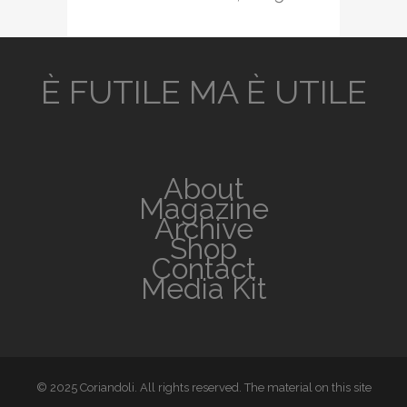
È FUTILE MA È UTILE
About
Magazine
Archive
Shop
Contact
Media Kit
© 2025 Coriandoli. All rights reserved. The material on this site