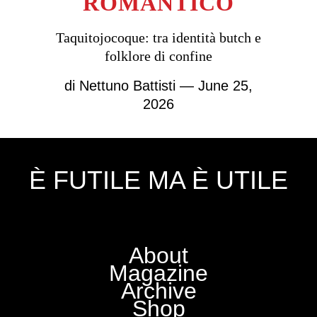
ROMANTICO
Taquitojocoque: tra identità butch e
folklore di confine
di
Nettuno Battisti
— June 25,
2026
È FUTILE MA È UTILE
About
Magazine
Archive
Shop