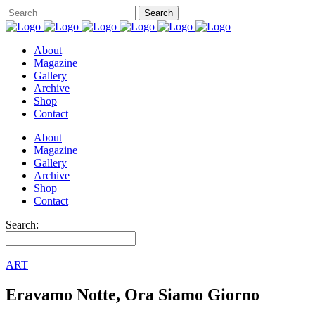
About
Magazine
Gallery
Archive
Shop
Contact
About
Magazine
Gallery
Archive
Shop
Contact
Search:
ART
Eravamo Notte, Ora Siamo Giorno