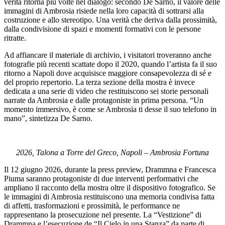
verità ritorna più volte nel dialogo: secondo De Sarno, il valore delle
immagini di Ambrosia risiede nella loro capacità di sottrarsi alla
costruzione e allo stereotipo. Una verità che deriva dalla prossimità,
dalla condivisione di spazi e momenti formativi con le persone
ritratte.
Ad affiancare il materiale di archivio, i visitatori troveranno anche
fotografie più recenti scattate dopo il 2020, quando l’artista fa il suo
ritorno a Napoli dove acquisisce maggiore consapevolezza di sé e
del proprio repertorio. La terza sezione della mostra è invece
dedicata a una serie di video che restituiscono sei storie personali
narrate da Ambrosia e dalle protagoniste in prima persona. “Un
momento immersivo, è come se Ambrosia ti desse il suo telefono in
mano”, sintetizza De Sarno.
2026, Talona a Torre del Greco, Napoli – Ambrosia Fortuna
Il 12 giugno 2026, durante la press preview, Drammna e Francesca
Piuma saranno protagoniste di due interventi performativi che
ampliano il racconto della mostra oltre il dispositivo fotografico. Se
le immagini di Ambrosia restituiscono una memoria condivisa fatta
di affetti, trasformazioni e prossimità, le performance ne
rappresentano la prosecuzione nel presente. La “Vestizione” di
Drammna e l’esecuzione de “Il Cielo in una Stanza” da parte di