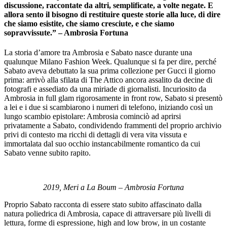
discussione, raccontate da altri, semplificate, a volte negate. E
allora sento il bisogno di restituire queste storie alla luce, di dire
che siamo esistite, che siamo cresciute, e che siamo
sopravvissute.” – Ambrosia Fortuna
La storia d’amore tra Ambrosia e Sabato nasce durante una
qualunque Milano Fashion Week. Qualunque si fa per dire, perché
Sabato aveva debuttato la sua prima collezione per Gucci il giorno
prima: arrivò alla sfilata di The Attico ancora assalito da decine di
fotografi e assediato da una miriade di giornalisti. Incuriosito da
Ambrosia in full glam rigorosamente in front row, Sabato si presentò
a lei e i due si scambiarono i numeri di telefono, iniziando così un
lungo scambio epistolare: Ambrosia cominciò ad aprirsi
privatamente a Sabato, condividendo frammenti del proprio archivio
privi di contesto ma ricchi di dettagli di vera vita vissuta e
immortalata dal suo occhio instancabilmente romantico da cui
Sabato venne subito rapito.
2019, Meri a La Boum – Ambrosia Fortuna
Proprio Sabato racconta di essere stato subito affascinato dalla
natura poliedrica di Ambrosia, capace di attraversare più livelli di
lettura, forme di espressione, high and low brow, in un costante