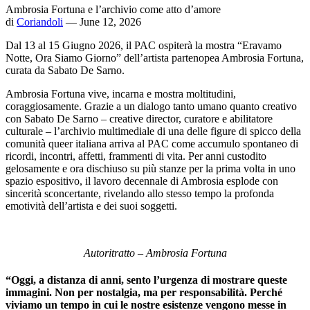
Ambrosia Fortuna e l’archivio come atto d’amore
di
Coriandoli
— June 12, 2026
Dal 13 al 15 Giugno 2026, il PAC ospiterà la mostra “Eravamo
Notte, Ora Siamo Giorno” dell’artista partenopea Ambrosia Fortuna,
curata da Sabato De Sarno.
Ambrosia Fortuna vive, incarna e mostra moltitudini,
coraggiosamente. Grazie a un dialogo tanto umano quanto creativo
con Sabato De Sarno – creative director, curatore e abilitatore
culturale – l’archivio multimediale di una delle figure di spicco della
comunità queer italiana arriva al PAC come accumulo spontaneo di
ricordi, incontri, affetti, frammenti di vita. Per anni custodito
gelosamente e ora dischiuso su più stanze per la prima volta in uno
spazio espositivo, il lavoro decennale di Ambrosia esplode con
sincerità sconcertante, rivelando allo stesso tempo la profonda
emotività dell’artista e dei suoi soggetti.
Autoritratto – Ambrosia Fortuna
“Oggi, a distanza di anni, sento l’urgenza di mostrare queste
immagini. Non per nostalgia, ma per responsabilità. Perché
viviamo un tempo in cui le nostre esistenze vengono messe in