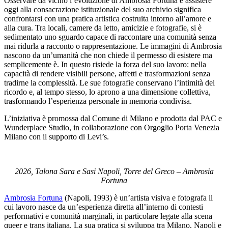
Osservare da vicino l’evoluzione di Ambrosia Fortuna e assistere
oggi alla consacrazione istituzionale del suo archivio significa
confrontarsi con una pratica artistica costruita intorno all’amore e
alla cura. Tra locali, camere da letto, amicizie e fotografie, si è
sedimentato uno sguardo capace di raccontare una comunità senza
mai ridurla a racconto o rappresentazione. Le immagini di Ambrosia
nascono da un’umanità che non chiede il permesso di esistere ma
semplicemente è. In questo risiede la forza del suo lavoro: nella
capacità di rendere visibili persone, affetti e trasformazioni senza
tradirne la complessità. Le sue fotografie conservano l’intimità del
ricordo e, al tempo stesso, lo aprono a una dimensione collettiva,
trasformando l’esperienza personale in memoria condivisa.
L’iniziativa è promossa dal Comune di Milano e prodotta dal PAC e
Wunderplace Studio, in collaborazione con Orgoglio Porta Venezia
Milano con il supporto di Levi’s.
2026, Talona Sara e Sasi Napoli, Torre del Greco – Ambrosia
Fortuna
Ambrosia Fortuna
(Napoli, 1993) è un’artista visiva e fotografa il
cui lavoro nasce da un’esperienza diretta all’interno di contesti
performativi e comunità marginali, in particolare legate alla scena
queer e trans italiana. La sua pratica si sviluppa tra Milano, Napoli e