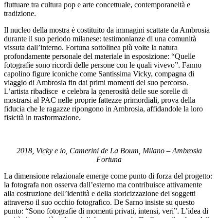
fluttuare tra cultura pop e arte concettuale, contemporaneità e
tradizione.
Il nucleo della mostra è costituito da immagini scattate da Ambrosia
durante il suo periodo milanese: testimonianze di una comunità
vissuta dall’interno. Fortuna sottolinea più volte la natura
profondamente personale del materiale in esposizione: “Quelle
fotografie sono ricordi delle persone con le quali vivevo”. Fanno
capolino figure iconiche come Santissima Vicky, compagna di
viaggio di Ambrosia fin dai primi momenti del suo percorso.
L’artista ribadisce
e celebra la generosità delle sue sorelle di
mostrarsi al PAC nelle proprie fattezze primordiali, prova della
fiducia che le ragazze ripongono in Ambrosia, affidandole la loro
fisicità in trasformazione.
2018, Vicky e io, Camerini de La Boum, Milano – Ambrosia
Fortuna
La dimensione relazionale emerge come punto di forza del progetto:
la fotografa non osserva dall’esterno ma contribuisce attivamente
alla costruzione dell’identità e della storicizzazione dei soggetti
attraverso il suo occhio fotografico. De Sarno insiste su questo
punto: “Sono fotografie di momenti privati, intensi, veri”. L’idea di